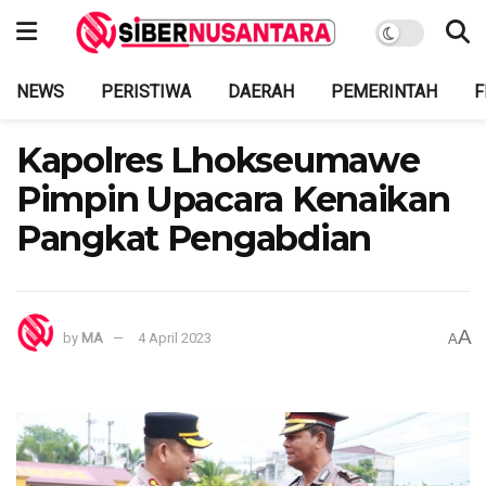
NEWS
PERISTIWA
DAERAH
PEMERINTAH
F
Kapolres Lhokseumawe
Pimpin Upacara Kenaikan
Pangkat Pengabdian
A
by
MA
4 April 2023
A