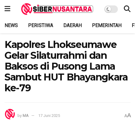
NEWS
PERISTIWA
DAERAH
PEMERINTAH
F
Kapolres Lhokseumawe
Gelar Silaturrahmi dan
Baksos di Pusong Lama
Sambut HUT Bhayangkara
ke-79
A
by
MA
17 Juni 2025
A