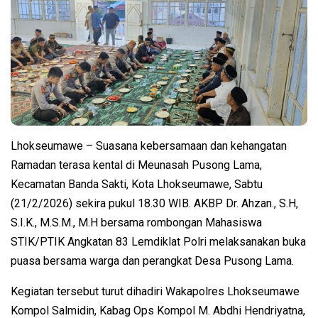
Lhokseumawe – Suasana kebersamaan dan kehangatan
Ramadan terasa kental di Meunasah Pusong Lama,
Kecamatan Banda Sakti, Kota Lhokseumawe, Sabtu
(21/2/2026) sekira pukul 18.30 WIB. AKBP Dr. Ahzan., S.H,
S.I.K., M.S.M., M.H bersama rombongan Mahasiswa
STIK/PTIK Angkatan 83 Lemdiklat Polri melaksanakan buka
puasa bersama warga dan perangkat Desa Pusong Lama.
Kegiatan tersebut turut dihadiri Wakapolres Lhokseumawe
Kompol Salmidin, Kabag Ops Kompol M. Abdhi Hendriyatna,