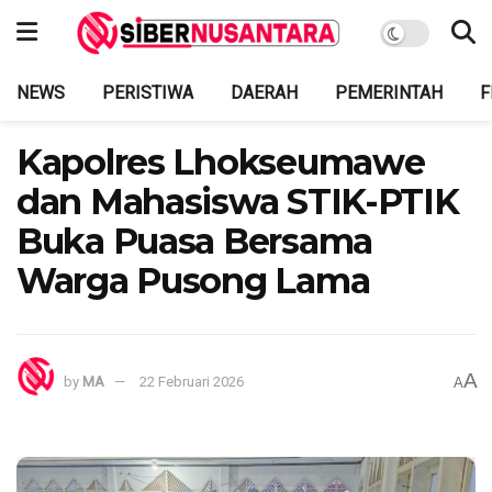
NEWS
PERISTIWA
DAERAH
PEMERINTAH
F
Kapolres Lhokseumawe
dan Mahasiswa STIK-PTIK
Buka Puasa Bersama
Warga Pusong Lama
A
by
MA
22 Februari 2026
A