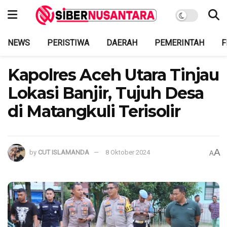
NEWS
PERISTIWA
DAERAH
PEMERINTAH
F
Kapolres Aceh Utara Tinjau
Lokasi Banjir, Tujuh Desa
di Matangkuli Terisolir
A
by
CUT ISLAMANDA
8 Oktober 2024
A