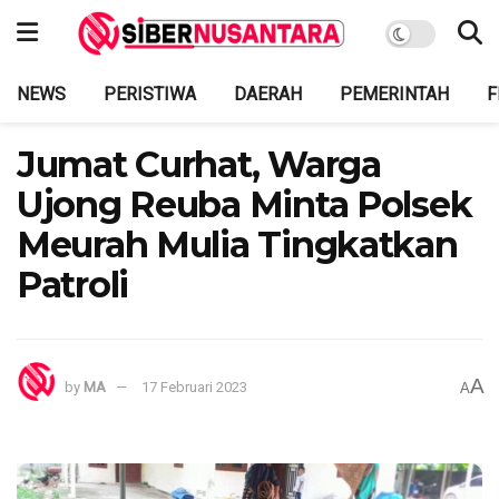
NEWS
PERISTIWA
DAERAH
PEMERINTAH
F
Jumat Curhat, Warga
Ujong Reuba Minta Polsek
Meurah Mulia Tingkatkan
Patroli
A
by
MA
17 Februari 2023
A