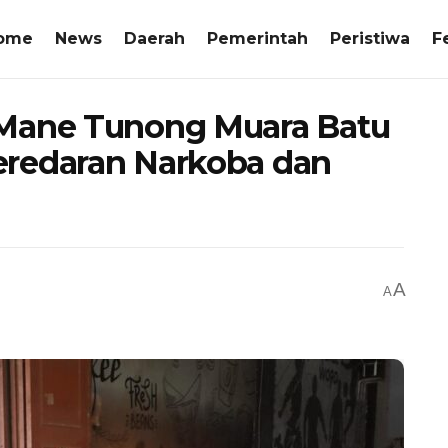
ome
News
Daerah
Pemerintah
Peristiwa
F
 Mane Tunong Muara Batu
eredaran Narkoba dan
A
A