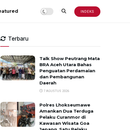
eatured
INDEKS
Terbaru
Talk Show Peutrang Mata
BRA Aceh Utara Bahas
Penguatan Perdamaian
dan Pembangunan
Daerah
7 AGUSTUS 2026
Polres Lhokseumawe
Amankan Dua Terduga
Pelaku Curanmor di
Kawasan Wisata Goa
Jepang, Satu Pelaku