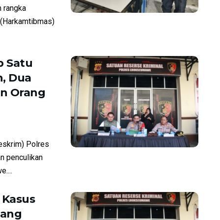
 rangka
 (Harkamtibmas)
 Satu
, Dua
an Orang
skrim) Polres
n penculikan
....
 Kasus
tang