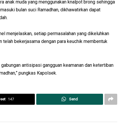
ara anak muda yang menggunakan knalpot brong sehingga
masuki bulan suci Ramadhan, dikhawatirkan dapat
dah.
nel menjelaskan, setiap permasalahan yang dikeluhkan
sian telah bekerjasama dengan para keuchik membentuk
oli gabungan antisipasi gangguan keamanan dan ketertiban
amadhan,” pungkas Kapolsek.
eet
147
Send