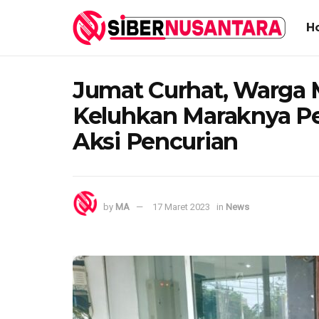
H
Jumat Curhat, Warga
Keluhkan Maraknya P
Aksi Pencurian
by
MA
17 Maret 2023
in
News