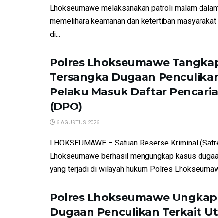
Lhokseumawe melaksanakan patroli malam dalam
memelihara keamanan dan ketertiban masyarakat
di...
Polres Lhokseumawe Tangkap
Tersangka Dugaan Penculikan
Pelaku Masuk Daftar Pencari
(DPO)
6 AGUSTUS 2026
LHOKSEUMAWE – Satuan Reserse Kriminal (Satre
Lhokseumawe berhasil mengungkap kasus dugaa
yang terjadi di wilayah hukum Polres Lhokseumawe
Polres Lhokseumawe Ungkap
Dugaan Penculikan Terkait U