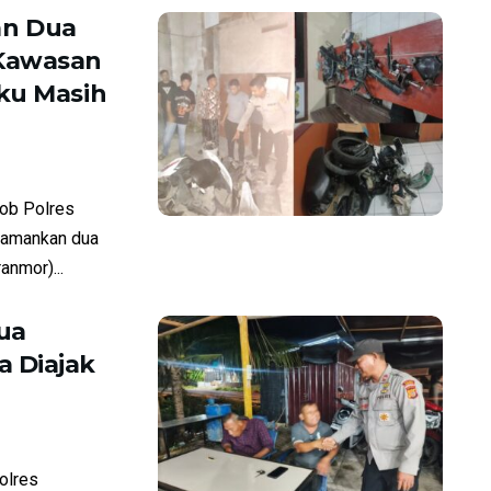
an Dua
 Kawasan
ku Masih
ob Polres
amankan dua
anmor)...
ua
 Diajak
olres