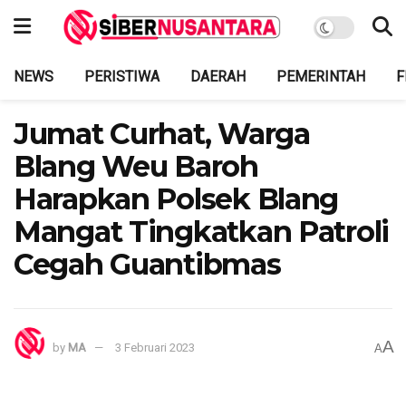
NEWS
PERISTIWA
DAERAH
PEMERINTAH
F
Jumat Curhat, Warga
Blang Weu Baroh
Harapkan Polsek Blang
Mangat Tingkatkan Patroli
Cegah Guantibmas
A
by
MA
3 Februari 2023
A