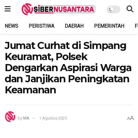
NEWS
PERISTIWA
DAERAH
PEMERINTAH
F
Jumat Curhat di Simpang
Keuramat, Polsek
Dengarkan Aspirasi Warga
dan Janjikan Peningkatan
Keamanan
A
by
MA
1 Agustus 2025
A