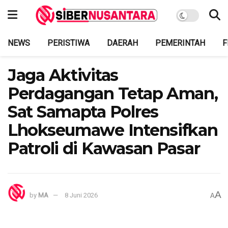
NEWS
PERISTIWA
DAERAH
PEMERINTAH
F
Jaga Aktivitas
Perdagangan Tetap Aman,
Sat Samapta Polres
Lhokseumawe Intensifkan
Patroli di Kawasan Pasar
A
by
MA
8 Juni 2026
A