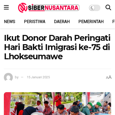
NEWS
PERISTIWA
DAERAH
PEMERINTAH
F
Ikut Donor Darah Peringati
Hari Bakti Imigrasi ke-75 di
Lhokseumawe
A
by
15 Januari 2025
A