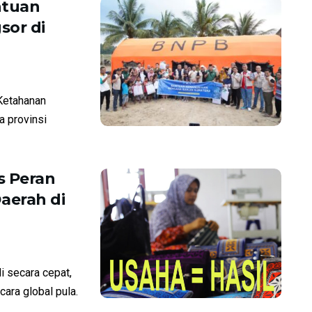
ntuan
sor di
Ketahanan
 provinsi
s Peran
aerah di
di secara cepat,
ara global pula.