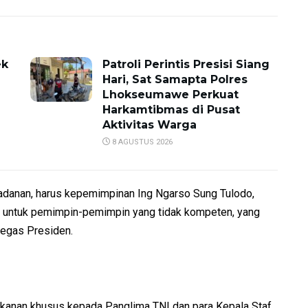
ek
Patroli Perintis Presisi Siang
Hari, Sat Samapta Polres
Lhokseumawe Perkuat
Harkamtibmas di Pusat
Aktivitas Warga
8 AGUSTUS 2026
adanan, harus kepemimpinan Ing Ngarso Sung Tulodo,
t untuk pemimpin-pemimpin yang tidak kompeten, yang
 tegas Presiden.
kanan khusus kepada Panglima TNI dan para Kepala Staf