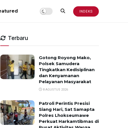
eatured
INDEKS
Terbaru
Gotong Royong Mako,
Polsek Samudera
Tingkatkan Kedisiplinan
dan Kenyamanan
Pelayanan Masyarakat
8 AGUSTUS 2026
Patroli Perintis Presisi
Siang Hari, Sat Samapta
Polres Lhokseumawe
Perkuat Harkamtibmas di
Pusat Aktivitas Warga