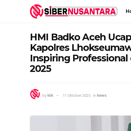
H
HMI Badko Aceh Ucap
Kapolres Lhokseumaw
Inspiring Professiona
2025
by
MA
11 Oktober 2025
in
News