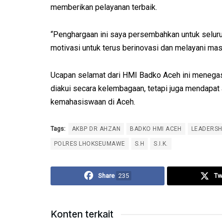
memberikan pelayanan terbaik.
“Penghargaan ini saya persembahkan untuk seluru
motivasi untuk terus berinovasi dan melayani mas
Ucapan selamat dari HMI Badko Aceh ini menega
diakui secara kelembagaan, tetapi juga mendapat 
kemahasiswaan di Aceh.
Tags:
AKBP DR AHZAN
BADKO HMI ACEH
LEADERSH
POLRES LHOKSEUMAWE
S.H
S.I.K.
Share
235
Tw
Konten terkait