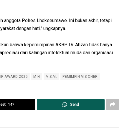
h anggota Polres Lhokseumawe. Ini bukan akhir, tetapi
yarakat dengan hati,” ungkapnya.
skan bahwa kepemimpinan AKBP Dr. Ahzan tidak hanya
apresiasi dari kalangan intelektual muda dan organisasi
IP AWARD 2025
M.H
M.S.M.
PEMIMPIN VISIONER
eet
147
Send