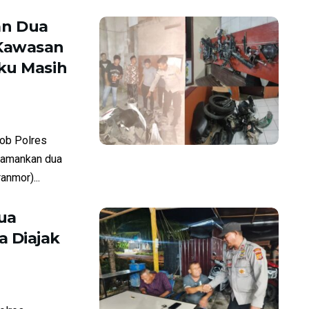
an Dua
 Kawasan
ku Masih
ob Polres
amankan dua
anmor)...
ua
 Diajak