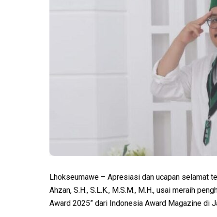
Lhokseumawe – Apresiasi dan ucapan selamat t
Ahzan, S.H., S.L.K., M.S.M., M.H., usai meraih pe
Award 2025” dari Indonesia Award Magazine di Ja