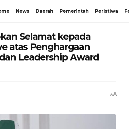
ome
News
Daerah
Pemerintah
Peristiwa
F
kan Selamat kepada
e atas Penghargaan
l dan Leadership Award
A
A