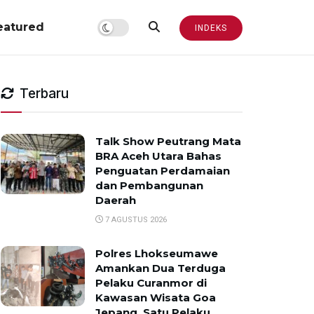
eatured
INDEKS
Terbaru
Talk Show Peutrang Mata
BRA Aceh Utara Bahas
Penguatan Perdamaian
dan Pembangunan
Daerah
7 AGUSTUS 2026
Polres Lhokseumawe
Amankan Dua Terduga
Pelaku Curanmor di
Kawasan Wisata Goa
Jepang, Satu Pelaku