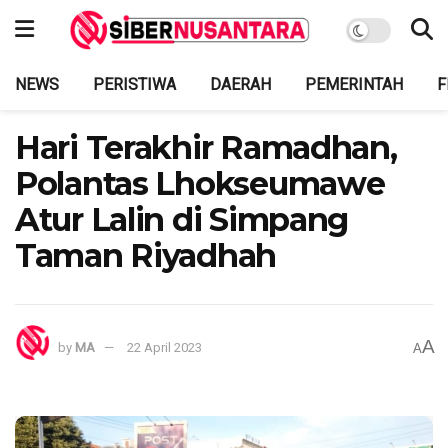
NEWS
PERISTIWA
DAERAH
PEMERINTAH
F
Hari Terakhir Ramadhan,
Polantas Lhokseumawe
Atur Lalin di Simpang
Taman Riyadhah
A
by
MA
22 April 2023
A