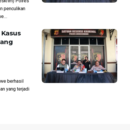
skrim) Polres
n penculikan
....
 Kasus
tang
e berhasil
n yang terjadi