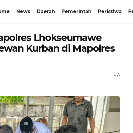
ome
News
Daerah
Pemerintah
Peristiwa
F
 Kapolres Lhokseumawe
ewan Kurban di Mapolres
A
A