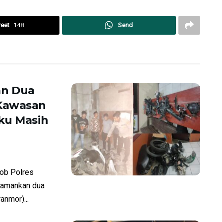
eet
148
Send
an Dua
 Kawasan
ku Masih
ob Polres
amankan dua
anmor)...