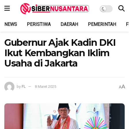
NEWS
PERISTIWA
DAERAH
PEMERINTAH
F
Gubernur Ajak Kadin DKI
Ikut Kembangkan Iklim
Usaha di Jakarta
A
by
FL
8 Maret 2025
A