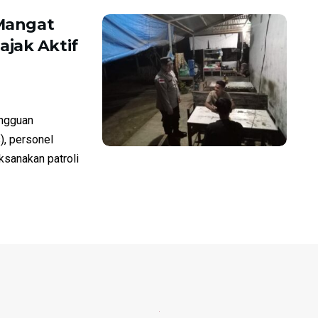
 Mangat
jak Aktif
ngguan
), personel
sanakan patroli