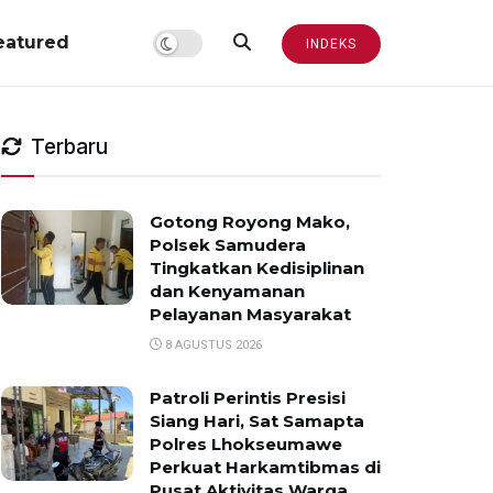
eatured
INDEKS
Terbaru
Gotong Royong Mako,
Polsek Samudera
Tingkatkan Kedisiplinan
dan Kenyamanan
Pelayanan Masyarakat
8 AGUSTUS 2026
Patroli Perintis Presisi
Siang Hari, Sat Samapta
Polres Lhokseumawe
Perkuat Harkamtibmas di
Pusat Aktivitas Warga