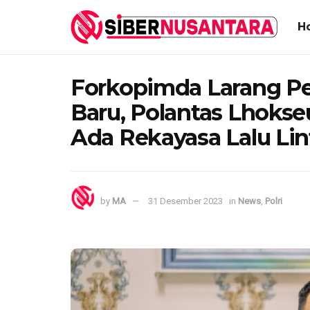
H
Forkopimda Larang P
Baru, Polantas Lhoks
Ada Rekayasa Lalu Lin
by
MA
31 Desember 2023
in
News
,
Polri