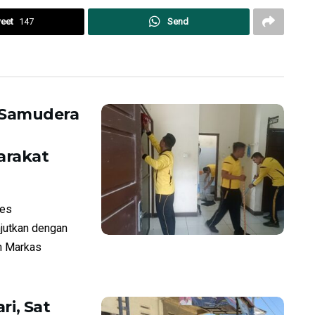
eet
147
Send
 Samudera
arakat
res
jutkan dengan
n Markas
ri, Sat