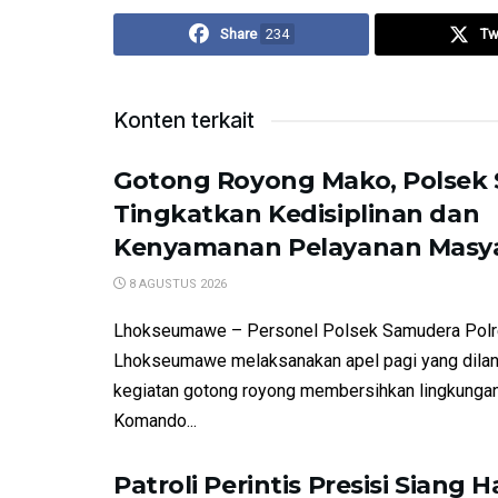
Share
234
Tw
Konten terkait
Gotong Royong Mako, Polsek
Tingkatkan Kedisiplinan dan
Kenyamanan Pelayanan Masy
8 AGUSTUS 2026
Lhokseumawe – Personel Polsek Samudera Pol
Lhokseumawe melaksanakan apel pagi yang dilan
kegiatan gotong royong membersihkan lingkunga
Komando...
Patroli Perintis Presisi Siang Ha