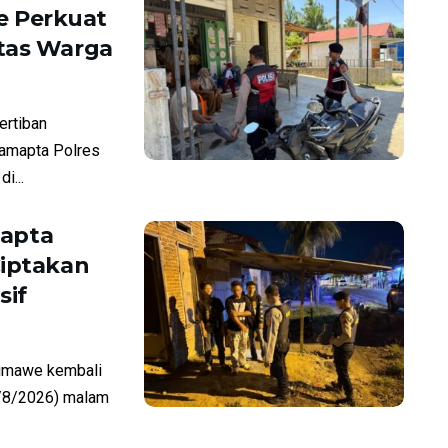
e Perkuat
itas Warga
rtiban
Samapta Polres
i...
mapta
Ciptakan
sif
umawe kembali
7/8/2026) malam