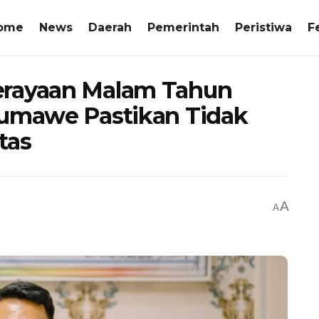
ome
News
Daerah
Pemerintah
Peristiwa
F
erayaan Malam Tahun
eumawe Pastikan Tidak
tas
A
A