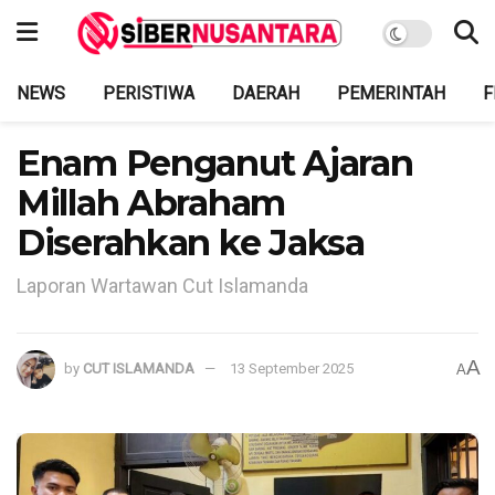
NEWS
PERISTIWA
DAERAH
PEMERINTAH
F
Enam Penganut Ajaran
Millah Abraham
Diserahkan ke Jaksa
Laporan Wartawan Cut Islamanda
A
by
CUT ISLAMANDA
13 September 2025
A