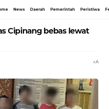
ome
News
Daerah
Pemerintah
Peristiwa
F
s Cipinang bebas lewat
A
A