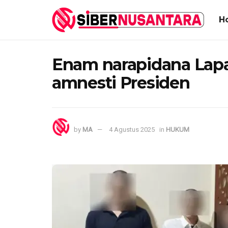
H
Enam narapidana Lapa
amnesti Presiden
by
MA
4 Agustus 2025
in
HUKUM