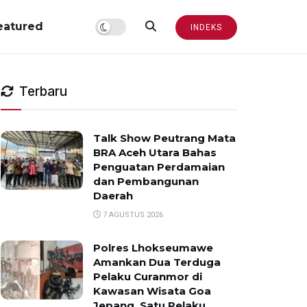
eatured
INDEKS
Terbaru
Talk Show Peutrang Mata
BRA Aceh Utara Bahas
Penguatan Perdamaian
dan Pembangunan
Daerah
7 AGUSTUS 2026
Polres Lhokseumawe
Amankan Dua Terduga
Pelaku Curanmor di
Kawasan Wisata Goa
Jepang, Satu Pelaku