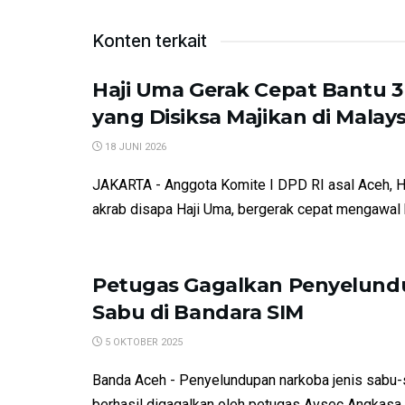
Konten terkait
Haji Uma Gerak Cepat Bantu 
yang Disiksa Majikan di Malays
18 JUNI 2026
JAKARTA - Anggota Komite I DPD RI asal Aceh, H
akrab disapa Haji Uma, bergerak cepat mengawal k
Petugas Gagalkan Penyelun
Sabu di Bandara SIM
5 OKTOBER 2025
Banda Aceh - Penyelundupan narkoba jenis sabu-
berhasil digagalkan oleh petugas Avsec Angkasa