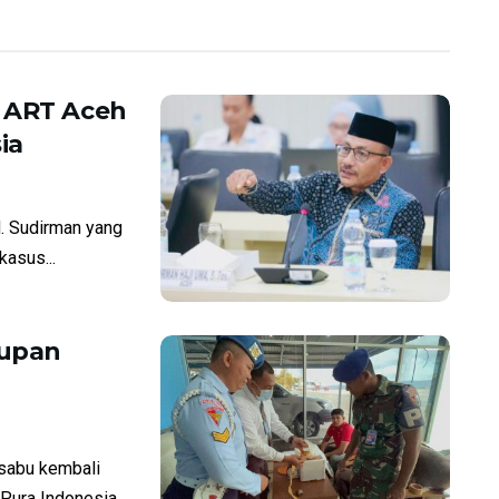
3 ART Aceh
ia
. Sudirman yang
asus...
dupan
sabu kembali
 Pura Indonesia