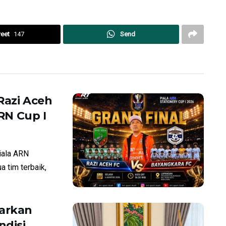
eet
147
Send
Razi Aceh
ARN Cup I
iala ARN
a tim terbaik,
arkan
ndisi