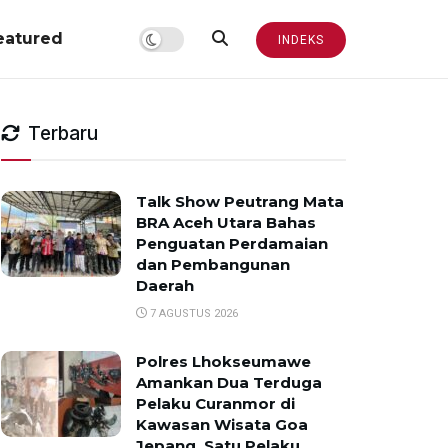
eatured
INDEKS
Terbaru
Talk Show Peutrang Mata
BRA Aceh Utara Bahas
Penguatan Perdamaian
dan Pembangunan
Daerah
7 AGUSTUS 2026
Polres Lhokseumawe
Amankan Dua Terduga
Pelaku Curanmor di
Kawasan Wisata Goa
Jepang, Satu Pelaku