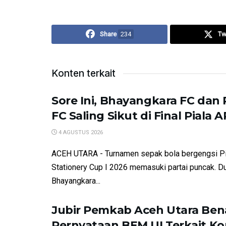
Share
234
Tw
Konten terkait
Sore Ini, Bhayangkara FC dan 
FC Saling Sikut di Final Piala 
4 AGUSTUS 2026
ACEH UTARA - Turnamen sepak bola bergengsi P
Stationery Cup I 2026 memasuki partai puncak. Du
Bhayangkara...
Jubir Pemkab Aceh Utara Ben
Pernyataan BEM UI Terkait Ko