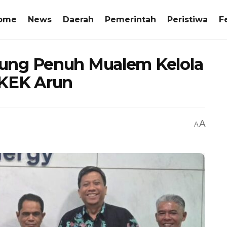
ome
News
Daerah
Pemerintah
Peristiwa
F
ung Penuh Mualem Kelola
 KEK Arun
A
A