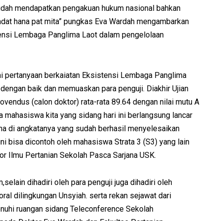
 sudah mendapatkan pengakuan hukum nasional bahkan
h adat hana pat mita” pungkas Eva Wardah mengambarkan
stensi Lembaga Panglima Laot dalam pengelolaan
ai pertanyaan berkaiatan Eksistensi Lembaga Panglima
dengan baik dan memuaskan para penguji. Diakhir Ujian
vendus (calon doktor) rata-rata 89.64 dengan nilai mutu A
ia mahasiswa kita yang sidang hari ini berlangsung lancar
a di angkatanya yang sudah berhasil menyelesaikan
ni bisa dicontoh oleh mahasiswa Strata 3 (S3) yang lain
tor Ilmu Pertanian Sekolah Pasca Sarjana USK.
selain dihadiri oleh para penguji juga dihadiri oleh
al dilingkungan Unsyiah. serta rekan sejawat dari
enuhi ruangan sidang Teleconference Sekolah