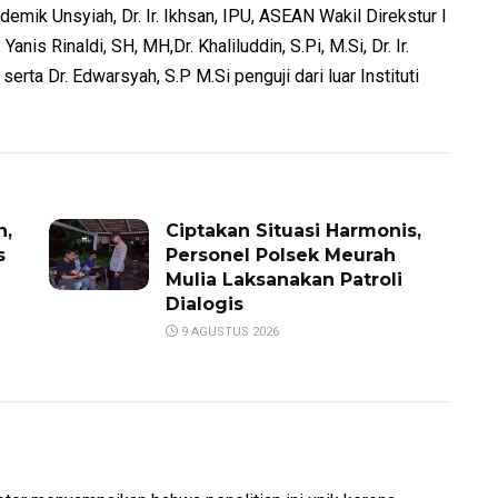
mik Unsyiah, Dr. Ir. Ikhsan, IPU, ASEAN Wakil Direkstur I
anis Rinaldi, SH, MH,Dr. Khaliluddin, S.Pi, M.Si, Dr. Ir.
serta Dr. Edwarsyah, S.P M.Si penguji dari luar Instituti
n,
Ciptakan Situasi Harmonis,
s
Personel Polsek Meurah
Mulia Laksanakan Patroli
Dialogis
9 AGUSTUS 2026