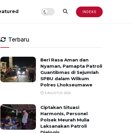
eatured
INDEKS
Terbaru
Beri Rasa Aman dan
Nyaman, Pamapta Patroli
Guantibmas di Sejumlah
SPBU dalam Wilkum
Polres Lhokseumawe
9 AGUSTUS 2026
Ciptakan Situasi
Harmonis, Personel
Polsek Meurah Mulia
Laksanakan Patroli
Dialogis