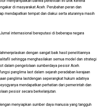
motor menyampaikan bahwa penelitian ini unik kerena
ngakar di masyarakat Aceh. Perubahan peran dan
ap mendapatkan tempat dan diakui serta aturannya masih
di Jurnal internasional bereputasi di beberapa negara
ahmenjelaskan dengan sangat baik hasil penelitiannya
litafil sehingga menghasilakan semua model dan strategi
aot dalam pengelolaan sumberdaya pesisir Aceh.
ungsi panglima laot dalam sejarah peradaban kerajaan
aan panglima laotdengan seperangkat hukum adatnya
 seyogyanya mendapatkan perhatian dari pemerintah dan
laan pesisir secara berkelanjutan.
dengan menyiapkan sumber daya manusia yang tangguh