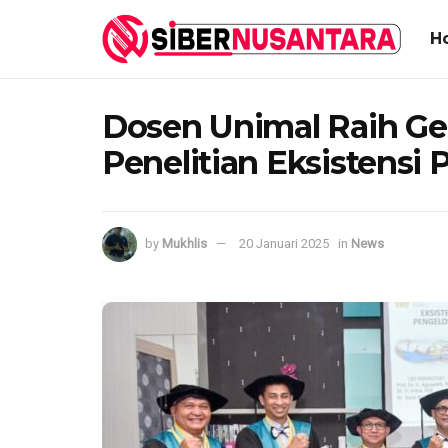
H
Dosen Unimal Raih Ge
Penelitian Eksistensi 
by
Mukhlis
20 Januari 2025
in
News