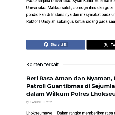
Pascasarjana Universitas Syiah Kuala. Selamat k
Universitas Malikussaleh, semoga ilmu dan gelar
pendidikan di Instansinya dan masyarakat pada um
Rektor I Unsyiah sekaligus ketua sidang pada saa
Share
243
Tw
Konten terkait
Beri Rasa Aman dan Nyaman,
Patroli Guantibmas di Sejuml
dalam Wilkum Polres Lhoks
9 AGUSTUS 2026
Lhokseumawe – Dalam rangka memberikan rasa 