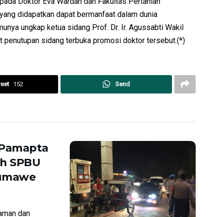
epada Doktor Eva Wardah dan Fakultas Pertanian
 yang didapatkan dapat bermanfaat dalam dunia
unya ungkap ketua sidang Prof. Dr. Ir. Agussabti Wakil
t penutupan sidang terbuka promosi doktor tersebut.(*)
eet
152
Send
 Pamapta
ah SPBU
eumawe
aman dan