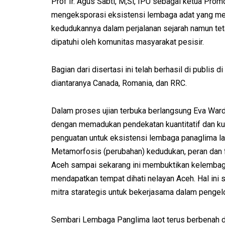
Prof Ir. Agus Sabti, M,Si, IPU sebagai ketua Pro
mengeksporasi eksistensi lembaga adat yang me
kedudukannya dalam perjalanan sejarah namun tet
dipatuhi oleh komunitas masyarakat pesisir.
Bagian dari disertasi ini telah berhasil di publis 
diantaranya Canada, Romania, dan RRC.
Dalam proses ujian terbuka berlangsung Eva Ward
dengan memadukan pendekatan kuantitatif dan kua
penguatan untuk eksistensi lembaga panaglima l
Metamorfosis (perubahan) kedudukan, peran dan f
Aceh sampai sekarang ini membuktikan kelembag
mendapatkan tempat dihati nelayan Aceh. Hal ini
mitra starategis untuk bekerjasama dalam pengelo
Sembari Lembaga Panglima laot terus berbenah 