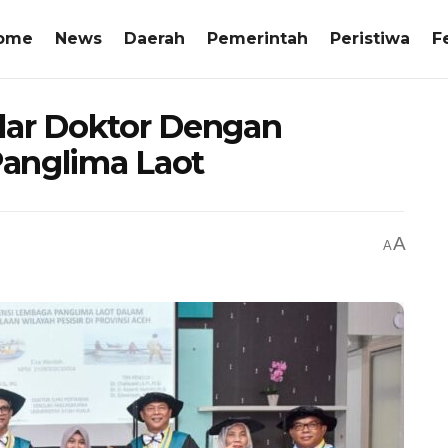
ome
News
Daerah
Pemerintah
Peristiwa
F
lar Doktor Dengan
Panglima Laot
A
A