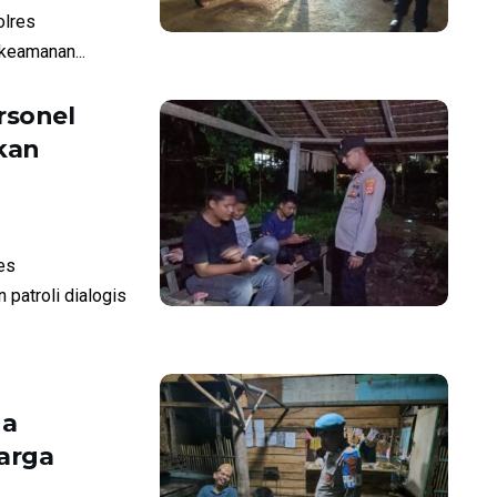
olres
keamanan...
rsonel
kan
es
patroli dialogis
ga
arga