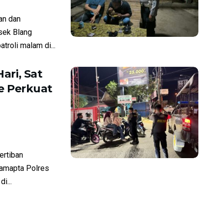
n dan
sek Blang
roli malam di...
ari, Sat
e Perkuat
rtiban
Samapta Polres
i...