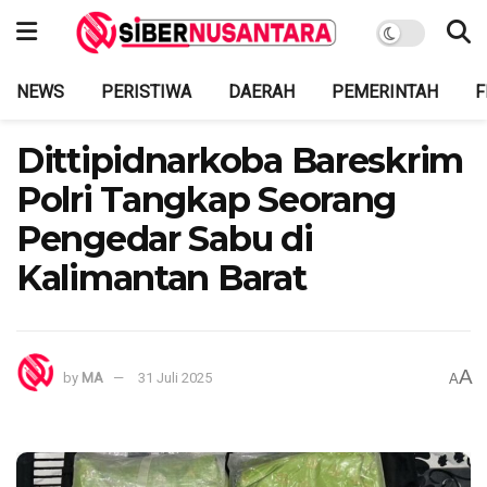
NEWS
PERISTIWA
DAERAH
PEMERINTAH
F
Dittipidnarkoba Bareskrim
Polri Tangkap Seorang
Pengedar Sabu di
Kalimantan Barat
A
by
MA
31 Juli 2025
A