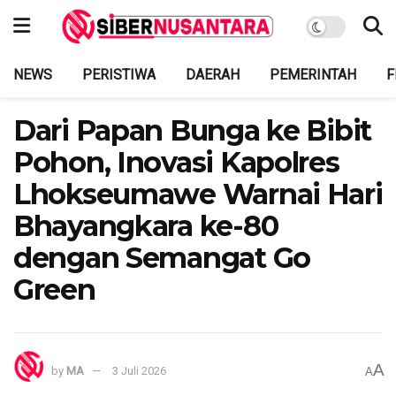
NEWS
PERISTIWA
DAERAH
PEMERINTAH
F
Dari Papan Bunga ke Bibit
Pohon, Inovasi Kapolres
Lhokseumawe Warnai Hari
Bhayangkara ke-80
dengan Semangat Go
Green
A
by
MA
3 Juli 2026
A