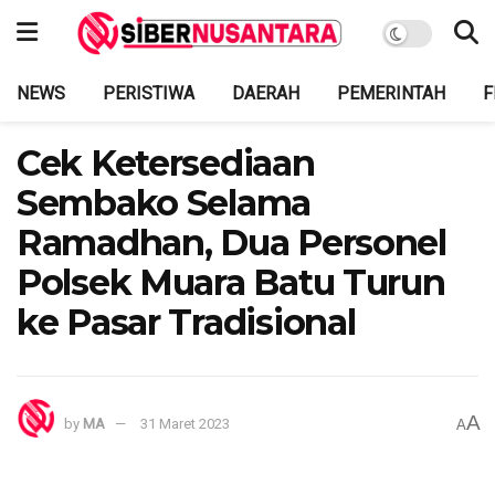
NEWS
PERISTIWA
DAERAH
PEMERINTAH
F
Cek Ketersediaan
Sembako Selama
Ramadhan, Dua Personel
Polsek Muara Batu Turun
ke Pasar Tradisional
A
by
MA
31 Maret 2023
A