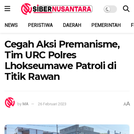
NEWS
PERISTIWA
DAERAH
PEMERINTAH
F
Cegah Aksi Premanisme,
Tim URC Polres
Lhokseumawe Patroli di
Titik Rawan
A
by
MA
26 Februari 2023
A