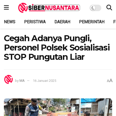
NEWS
PERISTIWA
DAERAH
PEMERINTAH
F
Cegah Adanya Pungli,
Personel Polsek Sosialisasi
STOP Pungutan Liar
A
by
MA
16 Januari 2025
A