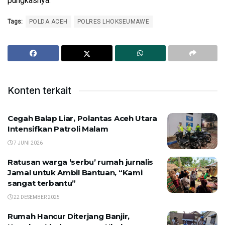
pungkasnya.
Tags:
POLDA ACEH
POLRES LHOKSEUMAWE
Konten terkait
Cegah Balap Liar, Polantas Aceh Utara
Intensifkan Patroli Malam
7 JUNI 2026
Ratusan warga ‘serbu’ rumah jurnalis
Jamal untuk Ambil Bantuan, “Kami
sangat terbantu”
22 DESEMBER 2025
Rumah Hancur Diterjang Banjir,