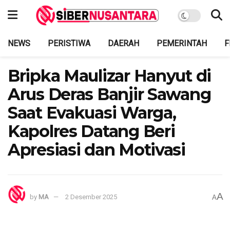
NEWS
PERISTIWA
DAERAH
PEMERINTAH
F
Bripka Maulizar Hanyut di
Arus Deras Banjir Sawang
Saat Evakuasi Warga,
Kapolres Datang Beri
Apresiasi dan Motivasi
A
by
MA
2 Desember 2025
A