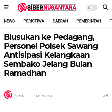
NEWS
PERISTIWA
DAERAH
PEMERINTAH
F
Blusukan ke Pedagang,
Personel Polsek Sawang
Antisipasi Kelangkaan
Sembako Jelang Bulan
Ramadhan
A
by
MA
15 Maret 2023
A