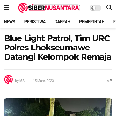
NEWS
PERISTIWA
DAERAH
PEMERINTAH
F
Blue Light Patrol, Tim URC
Polres Lhokseumawe
Datangi Kelompok Remaja
A
by
MA
15 Maret 2023
A