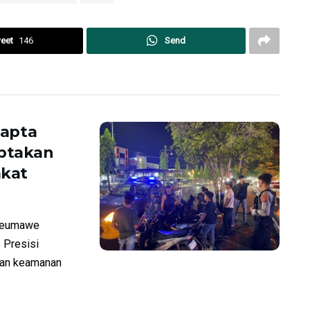
eet
146
Send
mapta
iptakan
akat
seumawe
 Presisi
uan keamanan