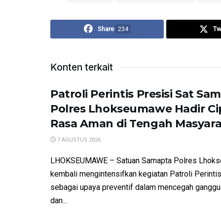
Share
234
Tw
Konten terkait
Patroli Perintis Presisi Sat Sa
Polres Lhokseumawe Hadir C
Rasa Aman di Tengah Masyar
7 AGUSTUS 2026
LHOKSEUMAWE – Satuan Samapta Polres Lhok
kembali mengintensifkan kegiatan Patroli Perintis
sebagai upaya preventif dalam mencegah gangg
dan...