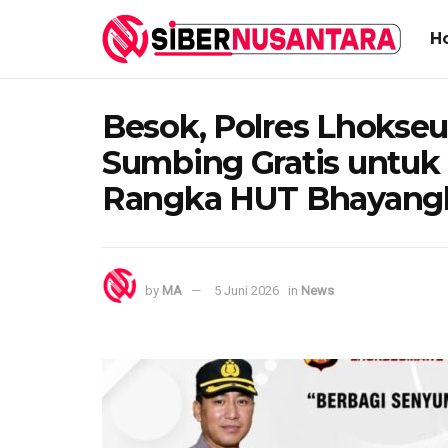
H
Besok, Polres Lhokseu
Sumbing Gratis untuk
Rangka HUT Bhayangk
by
MA
5 Juni 2026
in
News