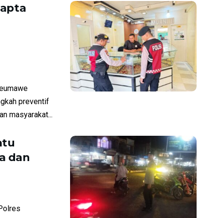
mapta
seumawe
ngkah preventif
n masyarakat...
atu
a dan
Polres