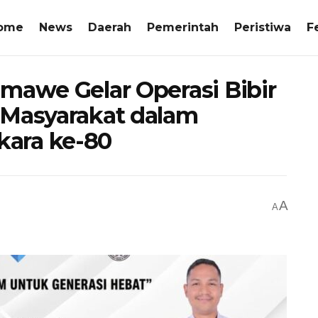
ome
News
Daerah
Pemerintah
Peristiwa
F
mawe Gelar Operasi Bibir
 Masyarakat dalam
ara ke-80
A
A