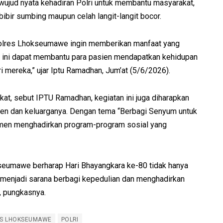
ujud nyata kehadiran Polri untuk membantu masyarakat,
bir sumbing maupun celah langit-langit bocor.
olres Lhokseumawe ingin memberikan manfaat yang
 ini dapat membantu para pasien mendapatkan kehidupan
i mereka,” ujar Iptu Ramadhan, Jum’at (5/6/2026).
at, sebut IPTU Ramadhan, kegiatan ini juga diharapkan
en dan keluarganya. Dengan tema “Berbagi Senyum untuk
men menghadirkan program-program sosial yang
okseumawe berharap Hari Bhayangkara ke-80 tidak hanya
a menjadi sarana berbagi kepedulian dan menghadirkan
 pungkasnya.
S LHOKSEUMAWE
POLRI