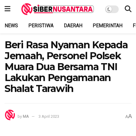
NEWS
PERISTIWA
DAERAH
PEMERINTAH
F
Beri Rasa Nyaman Kepada
Jemaah, Personel Polsek
Muara Dua Bersama TNI
Lakukan Pengamanan
Shalat Tarawih
A
by
MA
3 April 2023
A