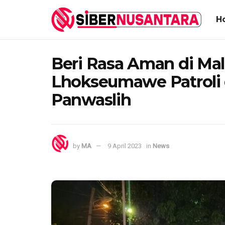
H
Beri Rasa Aman di Mal
Lhokseumawe Patroli 
Panwaslih
by
MA
9 April 2023
in
News