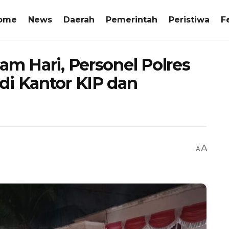
ome
News
Daerah
Pemerintah
Peristiwa
F
am Hari, Personel Polres
di Kantor KIP dan
A
A