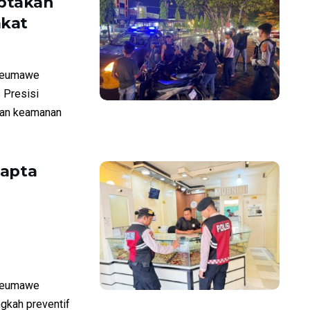
iptakan
akat
seumawe
 Presisi
uan keamanan
mapta
seumawe
ngkah preventif