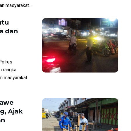
n masyarakat...
atu
a dan
Polres
m rangka
an masyarakat
mawe
g, Ajak
an