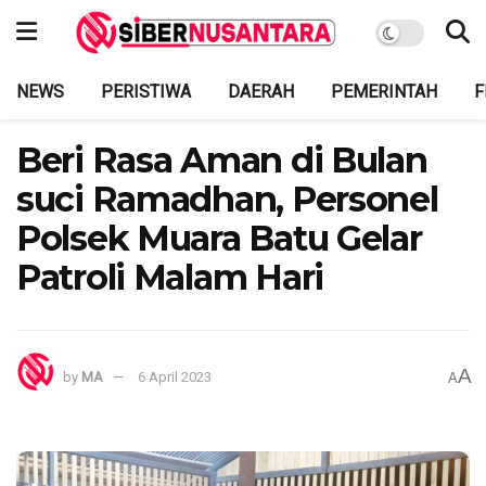
NEWS
PERISTIWA
DAERAH
PEMERINTAH
F
Beri Rasa Aman di Bulan
suci Ramadhan, Personel
Polsek Muara Batu Gelar
Patroli Malam Hari
A
by
MA
6 April 2023
A