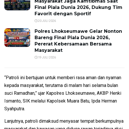
Masyarakat Jaga Kamtibmas Saat
Final Piala Dunia 2026, Dukung Tim
Favorit dengan Sportif
20 JULI 2026
Polres Lhokseumawe Gelar Nonton
Bareng Final Piala Dunia 2026,
Pererat Kebersamaan Bersama
Masyarakat
19 JULI 2026
“Patroli ini bertujuan untuk memberi rasa aman dan nyaman
kepada masyarakat, terutama di malam hari selama bulan
suci Ramadhan,” ujar Kapolres Lhokseumawe, AKBP Henki
Ismanto, SIK melalui Kapolsek Muara Batu, Ipda Herman
Syahputra.
Lanjutnya, patroli dimaksud menyasar tempat berkumpulnya
masyarakat dan kawasan yang diduga rawan terjadinya aksi