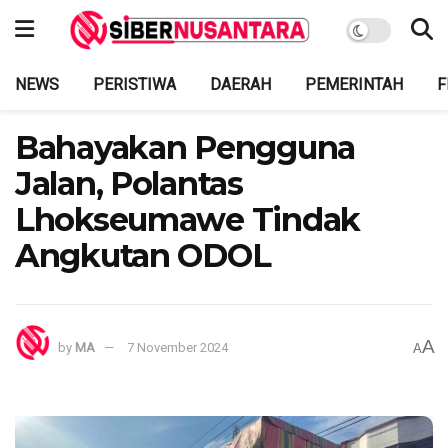
NEWS
PERISTIWA
DAERAH
PEMERINTAH
F
Bahayakan Pengguna
Jalan, Polantas
Lhokseumawe Tindak
Angkutan ODOL
A
by
MA
7 November 2024
A