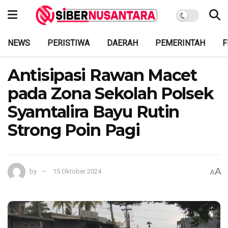
NEWS
PERISTIWA
DAERAH
PEMERINTAH
F
Antisipasi Rawan Macet
pada Zona Sekolah Polsek
Syamtalira Bayu Rutin
Strong Poin Pagi
A
by
15 Oktober 2024
A