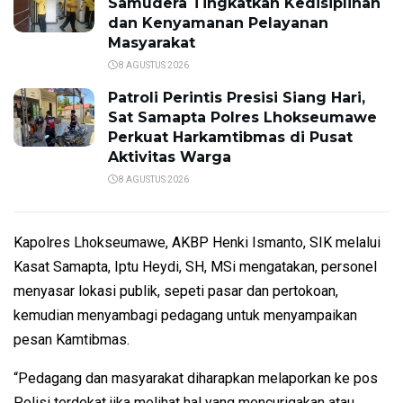
Samudera Tingkatkan Kedisiplinan
dan Kenyamanan Pelayanan
Masyarakat
8 AGUSTUS 2026
Patroli Perintis Presisi Siang Hari,
Sat Samapta Polres Lhokseumawe
Perkuat Harkamtibmas di Pusat
Aktivitas Warga
8 AGUSTUS 2026
Kapolres Lhokseumawe, AKBP Henki Ismanto, SIK melalui
Kasat Samapta, Iptu Heydi, SH, MSi mengatakan, personel
menyasar lokasi publik, sepeti pasar dan pertokoan,
kemudian menyambagi pedagang untuk menyampaikan
pesan Kamtibmas.
“Pedagang dan masyarakat diharapkan melaporkan ke pos
Polisi terdekat jika melihat hal yang mencurigakan atau