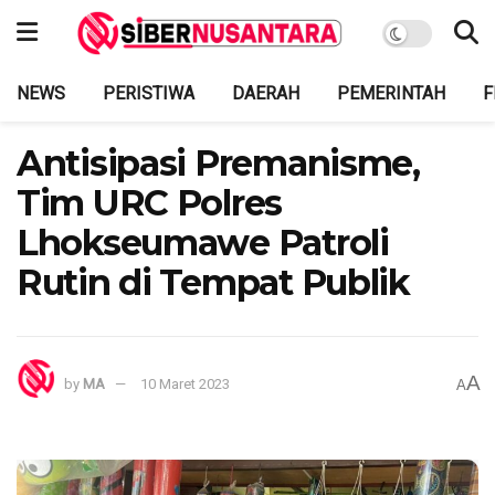
NEWS
PERISTIWA
DAERAH
PEMERINTAH
F
Antisipasi Premanisme,
Tim URC Polres
Lhokseumawe Patroli
Rutin di Tempat Publik
A
by
MA
10 Maret 2023
A