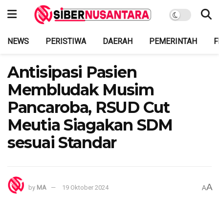
NEWS
PERISTIWA
DAERAH
PEMERINTAH
F
Antisipasi Pasien
Membludak Musim
Pancaroba, RSUD Cut
Meutia Siagakan SDM
sesuai Standar
A
by
MA
19 Oktober 2024
A