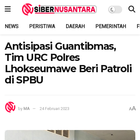
NEWS
PERISTIWA
DAERAH
PEMERINTAH
F
Antisipasi Guantibmas,
Tim URC Polres
Lhokseumawe Beri Patroli
di SPBU
A
by
MA
24 Februari 2023
A