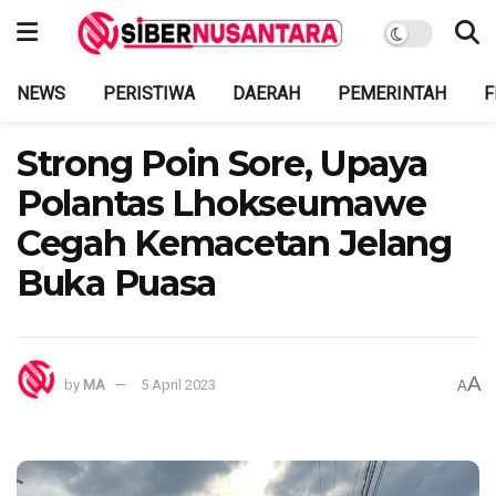
NEWS
PERISTIWA
DAERAH
PEMERINTAH
F
Strong Poin Sore, Upaya
Polantas Lhokseumawe
Cegah Kemacetan Jelang
Buka Puasa
A
by
MA
5 April 2023
A