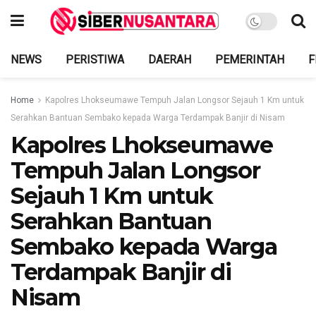
NEWS
PERISTIWA
DAERAH
PEMERINTAH
F
Home
Kapolres Lhokseumawe Tempuh Jalan Longsor Sejauh 1 Km untuk
Serahkan Bantuan Sembako kepada Warga Terdampak Banjir di Nisam
Kapolres Lhokseumawe
Tempuh Jalan Longsor
Sejauh 1 Km untuk
Serahkan Bantuan
Sembako kepada Warga
Terdampak Banjir di
Nisam